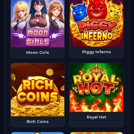
Piggy Inferno
Moon Girls
Royal Hot
Rich Coins