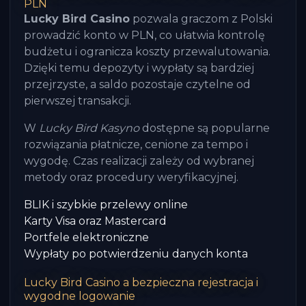
PLN
Lucky Bird Casino
pozwala graczom z Polski
prowadzić konto w PLN, co ułatwia kontrolę
budżetu i ogranicza koszty przewalutowania.
Dzięki temu depozyty i wypłaty są bardziej
przejrzyste, a saldo pozostaje czytelne od
pierwszej transakcji.
W
Lucky Bird Kasyno
dostępne są popularne
rozwiązania płatnicze, cenione za tempo i
wygodę. Czas realizacji zależy od wybranej
metody oraz procedury weryfikacyjnej.
BLIK i szybkie przelewy online
Karty Visa oraz Mastercard
Portfele elektroniczne
Wypłaty po potwierdzeniu danych konta
Lucky Bird Casino a bezpieczna rejestracja i
wygodne logowanie