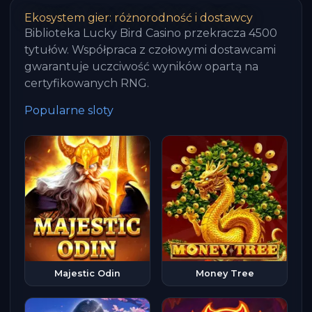
Ekosystem gier: różnorodność i dostawcy
Biblioteka Lucky Bird Casino przekracza 4500
tytułów. Współpraca z czołowymi dostawcami
gwarantuje uczciwość wyników opartą na
certyfikowanych RNG.
Popularne sloty
Majestic Odin
Money Tree