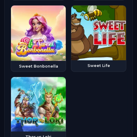
Sweet Life
Sweet Bonbonella
Thor vs Loki